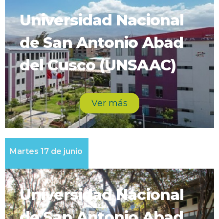
Universidad Nacional
de San Antonio Abad
del Cusco (UNSAAC)
Ver más
Martes 17 de junio
Universidad Nacional
de San Antonio Abad